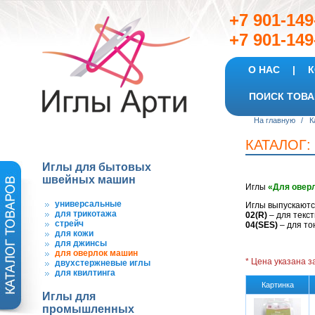
+7 901-
+7 901-149
О НАС
|
К
ПОИСК ТОВА
На главную
/
К
КАТАЛОГ:
Иглы для бытовых
швейных машин
Иглы
«Для овер
универсальные
Иглы выпускаютс
для трикотажа
02(R)
– для текс
стрейч
04(SES)
– для то
для кожи
для джинсы
для оверлок машин
* Цена указана за
двухстержневые иглы
для квилтинга
Картинка
Иглы для
промышленных