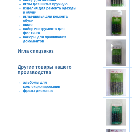
набор для вязания
иглы для шитья вручную
изделия для ремонта одежды
и обуви
иглы-шилья для ремонта
обуви
шило
набор инструмента для
фелтинга
наборы для прошивания
документов
Игла спецзаказ
Другие товары нашего
производства
альбомы для
коллекционирования
фрезы дисковые