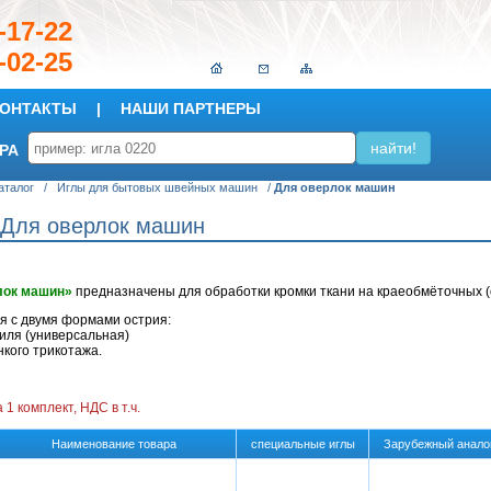
149-17-22
-02-25
ОНТАКТЫ
|
НАШИ ПАРТНЕРЫ
РА
аталог
/
Иглы для бытовых швейных машин
/
Для оверлок машин
Для оверлок машин
лок машин»
предназначены для обработки кромки ткани на краеобмёточных (о
я с двумя формами острия:
тиля (универсальная)
нкого трикотажа.
 1 комплект, НДС в т.ч.
Наименование товара
специальные иглы
Зарубежный анало