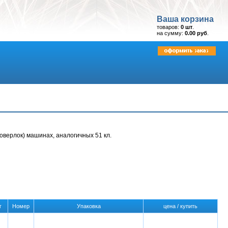
Ваша корзина
товаров:
0 шт
.
на сумму:
0.00 руб
.
верлок) машинах, аналогичных 51 кл.
г
Номер
Упаковка
цена / купить