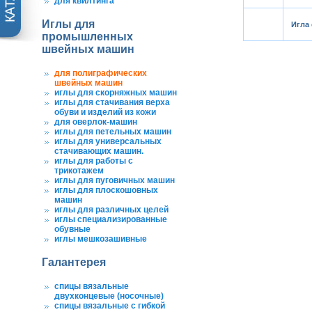
для квилтинга
Иглы для
Игла
промышленных
швейных машин
для полиграфических
швейных машин
иглы для скорняжных машин
иглы для стачивания верха
обуви и изделий из кожи
для оверлок-машин
иглы для петельных машин
иглы для универсальных
стачивающих машин.
иглы для работы с
трикотажем
иглы для пуговичных машин
иглы для плоскошовных
машин
иглы для различных целей
иглы специализированные
обувные
иглы мешкозашивные
Галантерея
спицы вязальные
двухконцевые (носочные)
спицы вязальные с гибкой