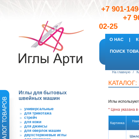
+7 901-149
+7 901
02-25
О НАС
|
К
ПОИСК ТОВА
На главную
/
К
КАТАЛОГ:
Иглы для бытовых
швейных машин
Иглы используют
универсальные
* Цена указана
в
для трикотажа
стрейч
Наи
для кожи
Картинка
для джинсы
для оверлок машин
двухстержневые иглы
Шил