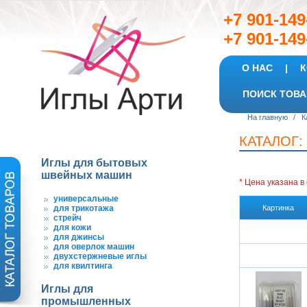
+7 901-
+7 901-149
О НАС
|
К
ПОИСК ТОВА
На главную
/
К
КАТАЛОГ:
Иглы для бытовых
швейных машин
* Цена указана
в
универсальные
для трикотажа
Картинка
стрейч
для кожи
для джинсы
для оверлок машин
двухстержневые иглы
для квилтинга
Иглы для
промышленных