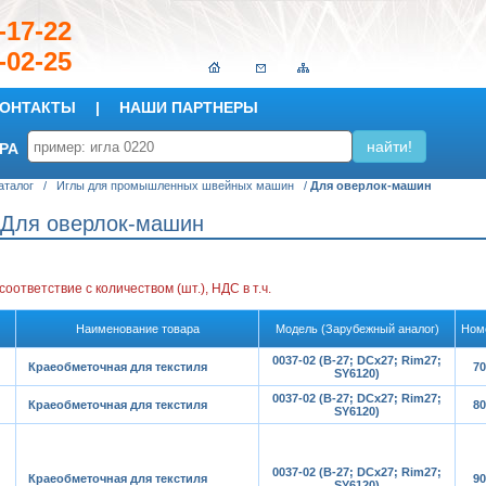
149-17-22
-02-25
ОНТАКТЫ
|
НАШИ ПАРТНЕРЫ
РА
аталог
/
Иглы для промышленных швейных машин
/
Для оверлок-машин
Для оверлок-машин
 соответствие с количеством (шт.)
, НДС в т.ч.
Наименование товара
Модель (Зарубежный аналог)
Ном
0037-02 (B-27; DCx27; Rim27;
Краеобметочная для текстиля
70
SY6120)
0037-02 (B-27; DCx27; Rim27;
Краеобметочная для текстиля
80
SY6120)
0037-02 (B-27; DCx27; Rim27;
Краеобметочная для текстиля
90
SY6120)