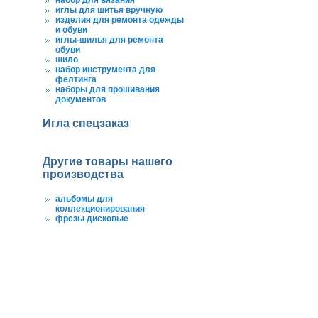
набор для вязания
иглы для шитья вручную
изделия для ремонта одежды
и обуви
иглы-шилья для ремонта
обуви
шило
набор инструмента для
фелтинга
наборы для прошивания
документов
Игла спецзаказ
Другие товары нашего
производства
альбомы для
коллекционирования
фрезы дисковые