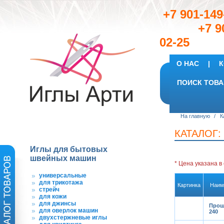
+7 901-149
+7 901
02-25
О НАС
|
К
ПОИСК ТОВА
На главную
/
К
КАТАЛОГ:
Иглы для бытовых
швейных машин
* Цена указана
в
универсальные
для трикотажа
Картинка
Наим
стрейч
для кожи
для джинсы
Прош
для оверлок машин
240
двухстержневые иглы