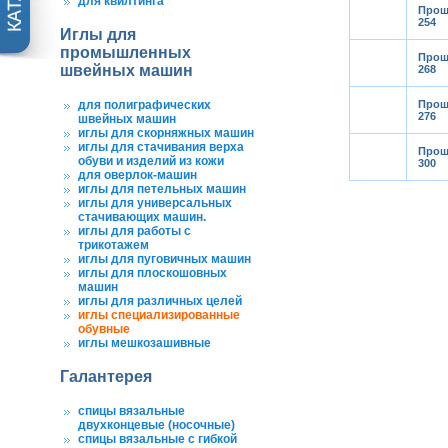
для квилтинга
Прош
254
Иглы для
промышленных
Прош
швейных машин
268
для полиграфических
Прош
276
швейных машин
иглы для скорняжных машин
иглы для стачивания верха
Прош
обуви и изделий из кожи
300
для оверлок-машин
иглы для петельных машин
иглы для универсальных
стачивающих машин.
иглы для работы с
трикотажем
иглы для пуговичных машин
иглы для плоскошовных
машин
иглы для различных целей
иглы специализированные
обувные
иглы мешкозашивные
Галантерея
спицы вязальные
двухконцевые (носочные)
спицы вязальные с гибкой